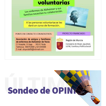
ÚLTIMO
Sondeo de OPINIÓN