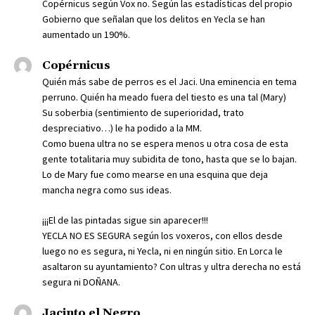
Copérnicus según Vox no. Según las estadísticas del propio
Gobierno que señalan que los delitos en Yecla se han
aumentado un 190%.
Copérnicus
Quién más sabe de perros es el Jaci. Una eminencia en tema
perruno. Quién ha meado fuera del tiesto es una tal (Mary)
Su soberbia (sentimiento de superioridad, trato
despreciativo…) le ha podido a la MM.
Como buena ultra no se espera menos u otra cosa de esta
gente totalitaria muy subidita de tono, hasta que se lo bajan.
Lo de Mary fue como mearse en una esquina que deja
mancha negra como sus ideas.
¡¡¡El de las pintadas sigue sin aparecer!!!
YECLA NO ES SEGURA según los voxeros, con ellos desde
luego no es segura, ni Yecla, ni en ningún sitio. En Lorca le
asaltaron su ayuntamiento? Con ultras y ultra derecha no está
segura ni DOÑANA.
Jacinto el Negro