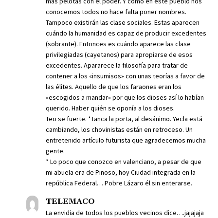
más pelotas con el poder. Y como en este pueblo nos
conocemos todos no hace falta poner nombres.
Tampoco existirán las clase sociales. Estas aparecen
cuándo la humanidad es capaz de producir excedentes
(sobrante). Entonces es cuándo aparece las clase
privilegiadas (cayetanos) para apropiarse de esos
excedentes. Apararece la filosofía para tratar de
contener a los «insumisos» con unas teorías a favor de
las élites. Aquello de que los faraones eran los
«escogidos a mandar» por que los dioses así lo habían
querido. Haber quién se oponía a los dioses.
Teo se fuerte. *Tanca la porta, al desánimo. Yecla está
cambiando, los chovinistas están en retroceso. Un
entretenido artículo futurista que agradecemos mucha
gente.
* Lo poco que conozco en valenciano, a pesar de que
mi abuela era de Pinoso, hoy Ciudad integrada en la
república Federal… Pobre Lázaro él sin enterarse.
TELEMACO
La envidia de todos los pueblos vecinos dice….jajajaja