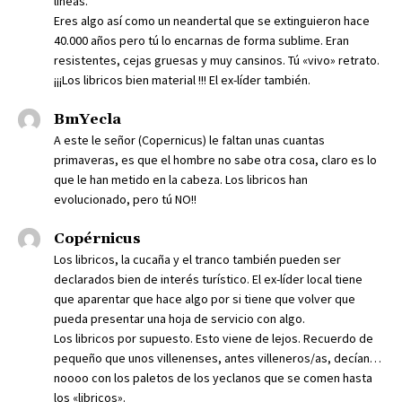
líneas.
Eres algo así como un neandertal que se extinguieron hace
40.000 años pero tú lo encarnas de forma sublime. Eran
resistentes, cejas gruesas y muy cansinos. Tú «vivo» retrato.
¡¡¡Los libricos bien material !!! El ex-líder también.
BmYecla
A este le señor (Copernicus) le faltan unas cuantas
primaveras, es que el hombre no sabe otra cosa, claro es lo
que le han metido en la cabeza. Los libricos han
evolucionado, pero tú NO!!
Copérnicus
Los libricos, la cucaña y el tranco también pueden ser
declarados bien de interés turístico. El ex-líder local tiene
que aparentar que hace algo por si tiene que volver que
pueda presentar una hoja de servicio con algo.
Los libricos por supuesto. Esto viene de lejos. Recuerdo de
pequeño que unos villenenses, antes villeneros/as, decían…
noooo con los paletos de los yeclanos que se comen hasta
los «libricos».