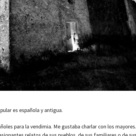
pular es española y antigua.
añoles para la vendimia. Me gustaba charlar con los mayores.
sionantes relatos de sus pueblos, de sus familiares o de su