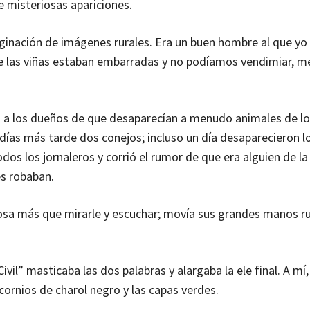
e misteriosas apariciones.
aginación de imágenes rurales. Era un buen hombre al que y
 que las viñas estaban embarradas y no podíamos vendimiar, 
 a los dueños de que desaparecían a menudo animales de los
s días más tarde dos conejos; incluso un día desaparecieron l
odos los jornaleros y corrió el rumor de que era alguien de l
es robaban.
cosa más que mirarle y escuchar; movía sus grandes manos 
vil” masticaba las dos palabras y alargaba la ele final. A mí
cornios de charol negro y las capas verdes.