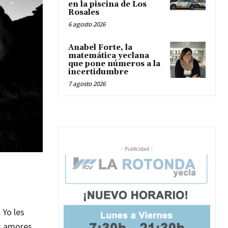
en la piscina de Los
Rosales
6 agosto 2026
Anabel Forte, la
matemática yeclana
que pone números a la
incertidumbre
7 agosto 2026
- Publicidad -
 Yo les
s amores.