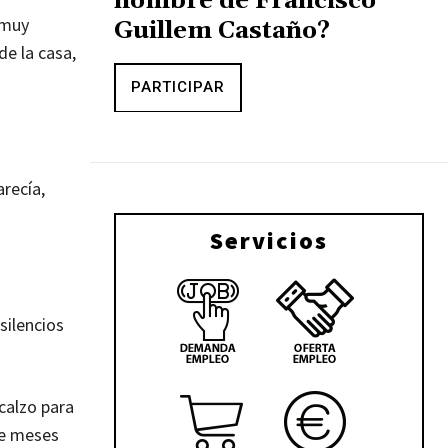
nombre de Francisco
 muy
Guillem Castaño?
de la casa,
PARTICIPAR
recía,
Servicios
silencios
scalzo para
ve meses