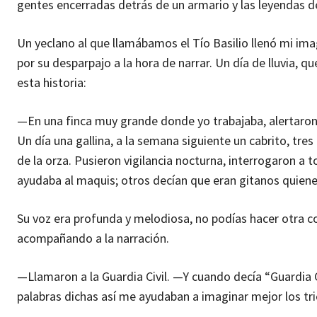
gentes encerradas detrás de un armario y las leyendas d
Un yeclano al que llamábamos el Tío Basilio llenó mi im
por su desparpajo a la hora de narrar. Un día de lluvia,
esta historia:
—En una finca muy grande donde yo trabajaba, alertaron
Un día una gallina, a la semana siguiente un cabrito, tre
de la orza. Pusieron vigilancia nocturna, interrogaron a t
ayudaba al maquis; otros decían que eran gitanos quien
Su voz era profunda y melodiosa, no podías hacer otra 
acompañando a la narración.
—Llamaron a la Guardia Civil. —Y cuando decía “Guardia Ci
palabras dichas así me ayudaban a imaginar mejor los tri