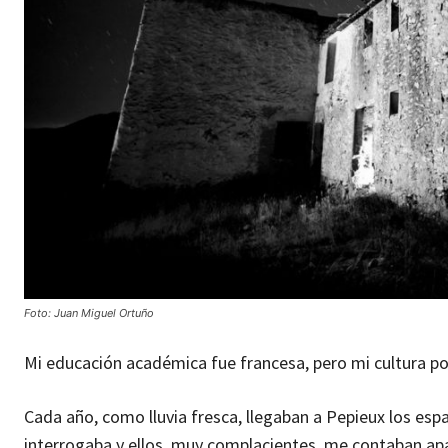
Foto: Juan Miguel Ortuño
Mi educación académica fue francesa, pero mi cultura po
Cada año, como lluvia fresca, llegaban a Pepieux los esp
interrogaba y ellos, muy complacientes, me contaban apa