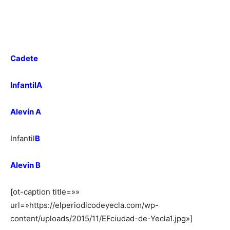
Cadete
InfantilA
Alevín A
Infantil
B
Alevin B
[ot-caption title=»»
url=»https://elperiodicodeyecla.com/wp-
content/uploads/2015/11/EFciudad-de-Yecla1.jpg»]