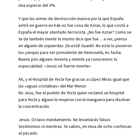
Una especie del 3%.
Y que las armas de destrucción masiva por la que España
entró en guerra en Irak no fue cosa de Aznar, lo que costó a
España el mayor atentado terrorista. ¿No fue Aznar? Como se
te da también mentir lo mismo dice que fue… a ver, piensa
en alguien de izquierdas. ¡Ya está! Guaidó. No este lo pusieron
los yanquis para ser presidente de Venezuela, es facha.
Bueno pon alguien. Inventa y miente ya conocemos tu
especialidad. «Jesus sé fuerte miente»
Ah, y el Hospital de Yecla fue gracias a López Miras igual que
las «aguas cristalinas» del Mar Menor.
No Jesu, fue el pueblo de Yecla quien reclamó un hospital
para Yecla y alguno lo mojaron con la manguera para disolver
la concentración.
Jesus. Octavo mandamiento. No levantarás falsos
testimonios ni mentiras. Ya sabes, en misa de ocho confiesas
el pecado.