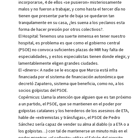
incorporarse, 4 de ellos «se pusieron» misteriosamente
malos y no fueron a trabajar, y como hasta el tercer día no
tienen que presentar parte de baja se quedaron tan
tranquilamente en su casa, ¿les suena a los yeclanos esta
forma de hacer presión por otros colectivos?.
El Hospital: Tenemos una suerte inmensa en tener nuestro
hospital, es problema es que como el gobierno central
(PSOE) no convoca suficientes plazas de MIR hay falta de
especialidades, y estos especialistas tienen donde elegir, y
lamentablemente eligen grandes ciudades.
El «dinero»: A nadie se le escapa que Murcia está infra
financiada por el sistema de financiación autonómica que
decretó Zapatero, sistema que beneficia, como no, a los
socios golpistas del PSOE.
Copérnicus: Llama la atención que alguien que es tan próximo
a un partido, el PSOE, que se mantienen en el poder por
golpistas catalanes y los herederos de los asesinos de ETA,
hable de «extremistas y tránsfugas», el PSOE de Pedro
Sánchez sería capaz de vender su alma al diablo (o a ETA o a
los golpistas…) con tal de mantenerse un minuto más en el
poder mientras «el señorito» utiliza el Falcón del ejercito