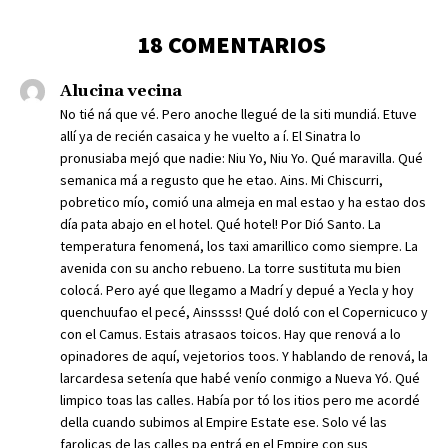
18 COMENTARIOS
Alucina vecina
No tié ná que vé. Pero anoche llegué de la siti mundiá. Etuve
allí ya de recién casaica y he vuelto a í. El Sinatra lo
pronusiaba mejó que nadie: Niu Yo, Niu Yo. Qué maravilla. Qué
semanica má a regusto que he etao. Ains. Mi Chiscurri,
pobretico mío, comió una almeja en mal estao y ha estao dos
día pata abajo en el hotel. Qué hotel! Por Dió Santo. La
temperatura fenomená, los taxi amarillico como siempre. La
avenida con su ancho rebueno. La torre sustituta mu bien
colocá. Pero ayé que llegamo a Madrí y depué a Yecla y hoy
quenchuufao el pecé, Ainssss! Qué doló con el Copernicuco y
con el Camus. Estais atrasaos toicos. Hay que renová a lo
opinadores de aquí, vejetorios toos. Y hablando de renová, la
larcardesa setenía que habé venío conmigo a Nueva Yó. Qué
limpico toas las calles. Había por tó los itios pero me acordé
della cuando subimos al Empire Estate ese. Solo vé las
farolicas de las calles pa entrá en el Empire con sus