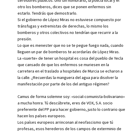
servidores públicos. Uno sin nombrarlo, la policía local y el
otro los bomberos, dices que se ponen enfermos sin
estarlo. Tendrás que demostrarlo.
Si el gobierno de López Miras no estuviese compuesto por
tránsfugas y extremistas de derechas, lo mismo los
bomberos y otros colectivos no tendrían que recurrir a la
presión.
Lo que es menester que no se te pegue fuego nada, cuando
lleguen un par de bomberos te acordarías de López Miras.
La «suerte» de tener un hospital es cosa del pueblo de Yecla
que cansado de que los enfermos se muriesen en la
carretera en el traslado a hospitales de Murcia se echaron a
la calle. ¿Recuerdas la manguera del agua para disolver la
manifestación por parte de los del antiguo régimen?
Camus de forma solemne soy: «social-comunista-bolivariano»
a mucha honra. Tú descúbrete, eres de VOX, S.A. socio
preferente del PP para hacer gobierno, justo lo contrario que
hacen los países europeos.
Los países europeos arrinconan al neofascismo que tú
profesas, esos herederos de los campos de exterminio de