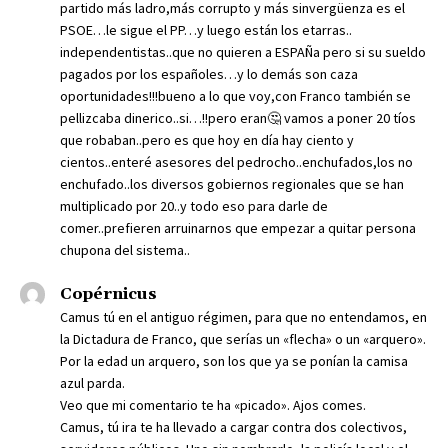
partido más ladro,más corrupto y más sinvergüenza es el
PSOE…le sigue el PP…y luego están los etarras..
independentistas..que no quieren a ESPAÑa pero si su sueldo
pagados por los españoles…y lo demás son caza
oportunidades!!!bueno a lo que voy,con Franco también se
pellizcaba dinerico..si…!!pero eran🤔 vamos a poner 20 tíos
que robaban..pero es que hoy en día hay ciento y
cientos..enteré asesores del pedrocho..enchufados,los no
enchufado..los diversos gobiernos regionales que se han
multiplicado por 20..y todo eso para darle de
comer..prefieren arruinarnos que empezar a quitar persona
chupona del sistema..
Copérnicus
Camus tú en el antiguo régimen, para que no entendamos, en
la Dictadura de Franco, que serías un «flecha» o un «arquero».
Por la edad un arquero, son los que ya se ponían la camisa
azul parda.
Veo que mi comentario te ha «picado». Ajos comes.
Camus, tú ira te ha llevado a cargar contra dos colectivos,