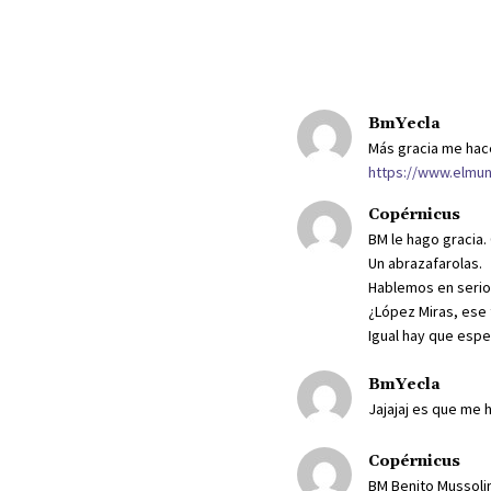
BmYecla
Más gracia me hace
https://www.elmu
Copérnicus
BM le hago gracia.
Un abrazafarolas.
Hablemos en serio
¿López Miras, ese 
Igual hay que espe
BmYecla
Jajajaj es que me 
Copérnicus
BM Benito Mussolin