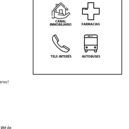
beros?
o BM de