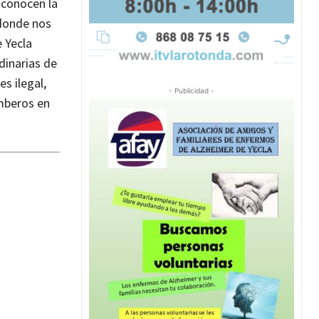
conocen la
 donde nos
 Yecla
dinarias de
es ilegal,
- Publicidad -
omberos en