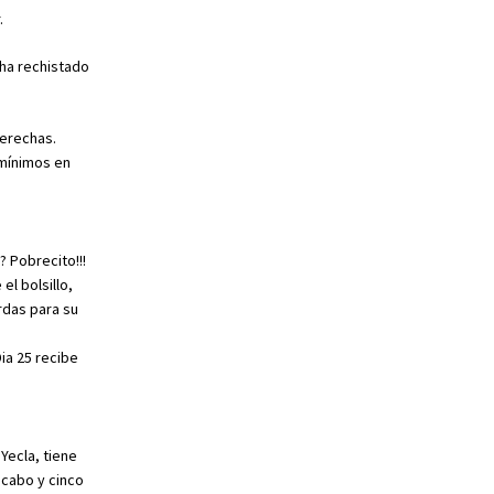
.
 ha rechistado
derechas.
 mínimos en
 Pobrecito!!!
el bolsillo,
rdas para su
ia 25 recibe
Yecla, tiene
 cabo y cinco