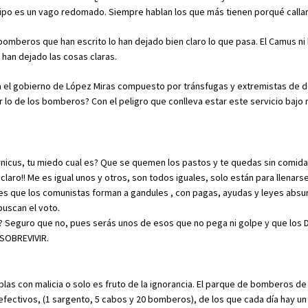
tipo es un vago redomado. Siempre hablan los que más tienen porqué callar
omberos que han escrito lo han dejado bien claro lo que pasa. El Camus ni
han dejado las cosas claras.
a el gobierno de López Miras compuesto por tránsfugas y extremistas de 
 lo de los bomberos? Con el peligro que conlleva estar este servicio bajo
icus, tu miedo cual es? Que se quemen los pastos y te quedas sin comida?
laro!! Me es igual unos y otros, son todos iguales, solo están para llenarse 
 es que los comunistas forman a gandules , con pagas, ayudas y leyes absu
buscan el voto.
ro? Seguro que no, pues serás unos de esos que no pega ni golpe y que los D
 SOBREVIVIR.
blas con malicia o solo es fruto de la ignorancia. El parque de bomberos de 
5 efectivos, (1 sargento, 5 cabos y 20 bomberos), de los que cada día hay un