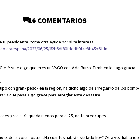
16 COMENTARIOS
 tu presidente, toma otra ayuda por si te interesa
ndo.es/espana/2022/06/25/62b6df80fdddff0fae8b45b6.html
 Olé. Y si te digo que eres un VAGO con V de Burro. También le hago gracia.
.
tipo con gran «peso» en la región, ha dicho algo de arreglar lo de los bom
rar a que pase algo grave para arreglar este desastre.
haces gracia! Ya queda menos para el 25, no te preocupes
o el de la cosa nostra. ¿Ha cuantos habrá estafado hoy? Otra vez habland