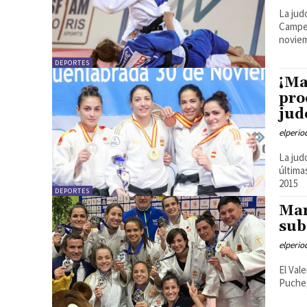
La jud
Campeo
novie
DEPORTES
¡Ma
pro
jud
elperi
La jud
última
2015
DEPORTES
Mar
sub
elperi
El Val
Puche