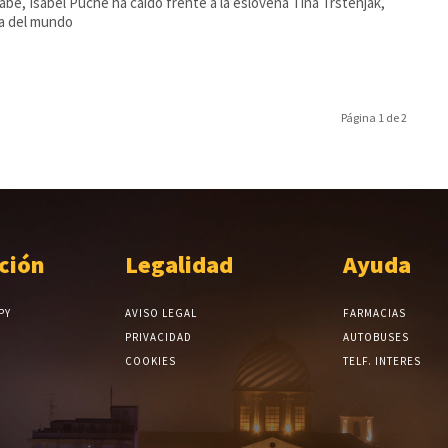
be, Isabel Puche ha caído frente a la eslovena Tina Trstenjak,
a del mundo
Página 1 de 2
ción
Legalidad
Ayuda
PY
AVISO LEGAL
FARMACIAS
PRIVACIDAD
AUTOBUSES
COOKIES
TELF. INTERES