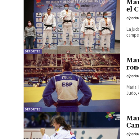
Mar
el 
elperi
La jud
campeo
DEPORTES
Mar
ron
elperi
María 
Judo, 
DEPORTES
Mar
Cam
elperi