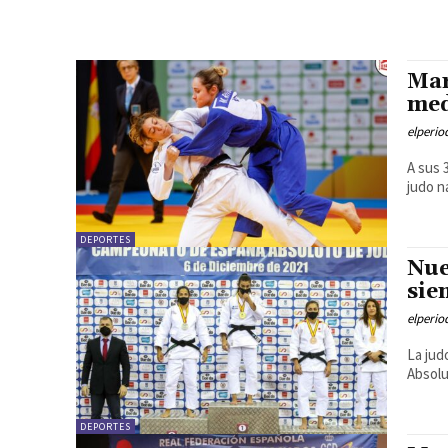
Mar
med
elperi
A sus 
judo n
DEPORTES
Nue
sie
elperi
La jud
Absolu
DEPORTES