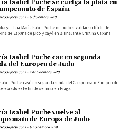
ía Isabel Puche se cuelga la plata en
Campeonato de España
odicodeyecla.com
-
8 diciembre 2020
oka yeclana María Isabel Puche no pudo revalidar su título de
na de España de judo y cayó en la final ante Cristina Cabaña
ía Isabel Puche cae en segunda
da del Europeo de Judo
odicodeyecla.com
-
24 noviembre 2020
Isabel Puche cayó en segunda ronda del Campeonato Europeo de
celebrado este fin de semana en Praga.
ía Isabel Puche vuelve al
peonato de Europa de Judo
odicodeyecla.com
-
9 noviembre 2020