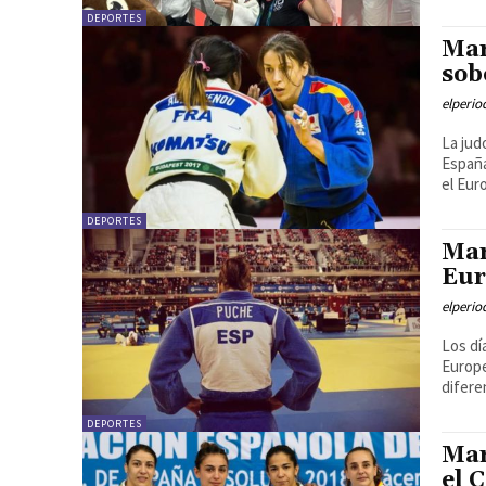
DEPORTES
Mar
sob
elperi
La jud
España
el Eur
DEPORTES
Mar
Eur
elperi
Los dí
Europe
difere
DEPORTES
Mar
el 