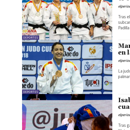
elperi
Tras e
subcam
Padilla
DEPORTES
Mar
en 
elperi
La jud
palmar
DEPORTES
Isa
cua
elperi
Tras g