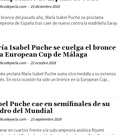
odicodeyecla.com
-
23 diciembre 2018
l bronce del pasado año, María Isabel Puche se proclama
peona de España tras caer de nuevo contra la madrileña Saray
ía Isabel Puche se cuelga el bronce
la European Cup de Málaga
odicodeyecla.com
-
22 octubre 2018
oka yeclana María Isabel Puche suma otra medalla a su extenso
és. En esta ocasión ha sido un bronce en la European Cup...
bel Puche cae en semifinales de su
dro del Mundial
odicodeyecla.com
-
23 septiembre 2018
anar en cuartos frente a la subcampeona asiática Kiyomi