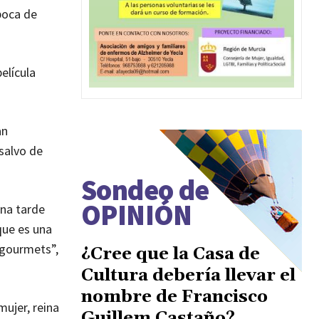
boca de
elícula
an
salvo de
Sondeo de
OPINIÓN
una tarde
que es una
 gourmets”,
¿Cree que la Casa de
Cultura debería llevar el
nombre de Francisco
mujer, reina
Guillem Castaño?