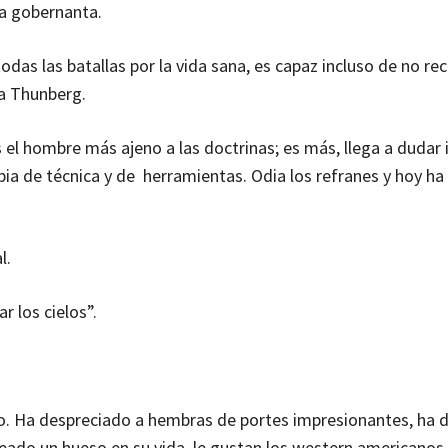
na gobernanta.
odas las batallas por la vida sana, es capaz incluso de no reci
ta Thunberg.
 el hombre más ajeno a las doctrinas; es más, llega a dudar 
 de técnica y de herramientas. Odia los refranes y hoy ha 
l.
r los cielos”.
rro. Ha despreciado a hembras de portes impresionantes, ha
ado un hueso en su vida, le gustan los western americanos 