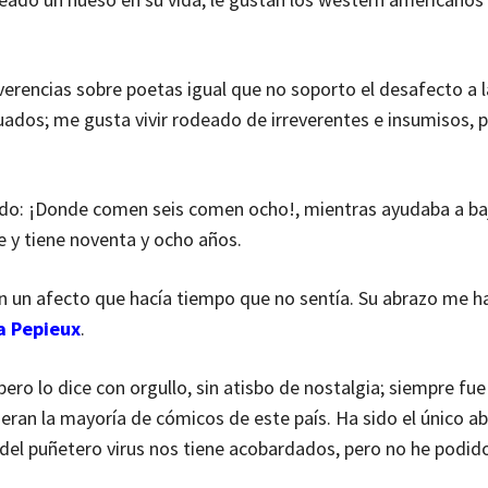
verencias sobre poetas igual que no soporto el desafecto a l
nguados; me gusta vivir rodeado de irreverentes e insumisos, 
endo: ¡Donde comen seis comen ocho!, mientras ayudaba a baj
 y tiene noventa y ocho años.
 un afecto que hacía tiempo que no sentía. Su abrazo me ha
a Pepieux
.
ero lo dice con orgullo, sin atisbo de nostalgia; siempre fu
eran la mayoría de cómicos de este país. Ha sido el único ab
io del puñetero virus nos tiene acobardados, pero no he podi