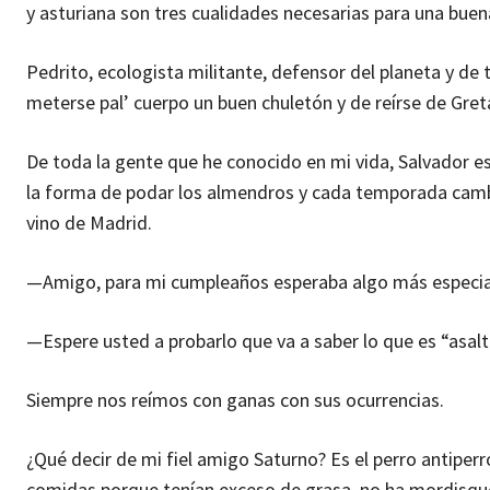
y asturiana son tres cualidades necesarias para una bue
Pedrito, ecologista militante, defensor del planeta y de t
meterse pal’ cuerpo un buen chuletón y de reírse de Gre
De toda la gente que he conocido en mi vida, Salvador es
la forma de podar los almendros y cada temporada cambia
vino de Madrid.
—Amigo, para mi cumpleaños esperaba algo más especia
—Espere usted a probarlo que va a saber lo que es “asalta
Siempre nos reímos con ganas con sus ocurrencias.
¿Qué decir de mi fiel amigo Saturno? Es el perro antipe
comidas porque tenían exceso de grasa, no ha mordisque