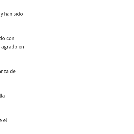
y han sido
ado con
o agrado en
anza de
lla
e el