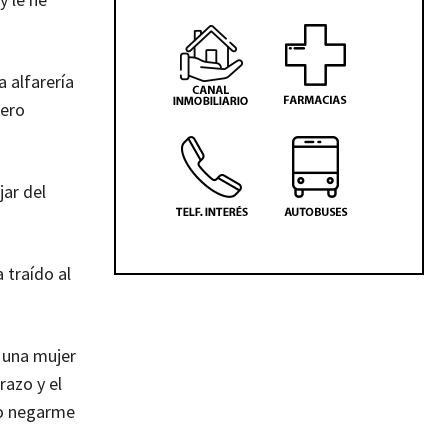
a alfarería
pero
ar del
 traído al
e una mujer
razo y el
do negarme