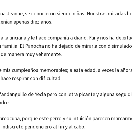
a Jeanne, se conocieron siendo niñas. Nuestras miradas ho
tenían apenas diez años.
 la anciana y le hace compañía a diario. Fany nos ha deleit
u familia. El Panocha no ha dejado de mirarla con disimulad
otro de manera muy vehemente.
e mis cumpleaños memorables; a esta edad, a veces la añor
hace respirar con dificultad.
ndanguillo de Yecla pero con letra picante y alguna seguidi
adre.
preocupa, porque este perro y su intuición parecen marcarm
 indiscreto pendenciero al fin y al cabo.