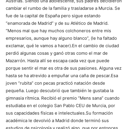
Austrias. Siendo una adolescente, sus padres decidieron
cambiar el rumbo de la familia y trasladarse a Murcia. Se
fue de la capital de España pero sigue estando
“enamorada de Madrid” y de su Atlético de Madrid.
“Menos mal que hay muchos colchoneros entre mis
empresarios, aunque hay alguno blanco”, (le ha faltado
exclamar, qué le vamos a hacer).
En el cambio de ciudad
perdió algunas cosas y ganó otras como el mar de
Mazarrón. Hasta allí se escapa cada vez que puede
porque sentir el mar es otra de sus pasiones. Alguna vez
hasta se ha atrevido a empuñar una caña de pescar.
Esa
joven “
rubita” con pecas practicó natación desde
pequeña. Luego descubrió que también le gustaba la
gimnasia rítmica. Recibió el premio “Mens sana” cuando
estudiaba en el colegio San Pablo CEU de Murcia, por
sus capacidades físicas e intelectuales.
Su formación
académica le devolvió a Madrid donde terminó sus
estudios de psicología y realizó algo, que por entonces