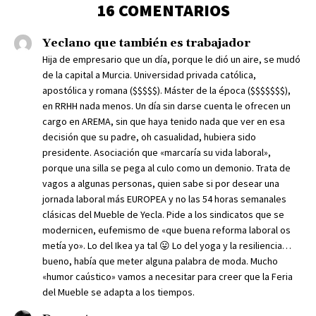
16 COMENTARIOS
Yeclano que también es trabajador
Hija de empresario que un día, porque le dió un aire, se mudó
de la capital a Murcia. Universidad privada católica,
apostólica y romana ($$$$$). Máster de la época ($$$$$$$),
en RRHH nada menos. Un día sin darse cuenta le ofrecen un
cargo en AREMA, sin que haya tenido nada que ver en esa
decisión que su padre, oh casualidad, hubiera sido
presidente. Asociación que «marcaría su vida laboral»,
porque una silla se pega al culo como un demonio. Trata de
vagos a algunas personas, quien sabe si por desear una
jornada laboral más EUROPEA y no las 54 horas semanales
clásicas del Mueble de Yecla. Pide a los sindicatos que se
modernicen, eufemismo de «que buena reforma laboral os
metía yo». Lo del Ikea ya tal 😛 Lo del yoga y la resiliencia…
bueno, había que meter alguna palabra de moda. Mucho
«humor caústico» vamos a necesitar para creer que la Feria
del Mueble se adapta a los tiempos.