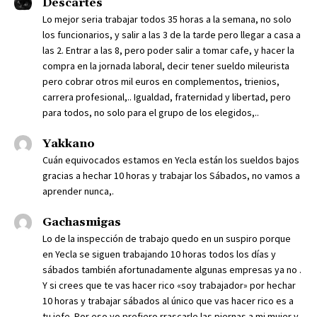
Descartes
Lo mejor seria trabajar todos 35 horas a la semana, no solo
los funcionarios, y salir a las 3 de la tarde pero llegar a casa a
las 2. Entrar a las 8, pero poder salir a tomar cafe, y hacer la
compra en la jornada laboral, decir tener sueldo mileurista
pero cobrar otros mil euros en complementos, trienios,
carrera profesional,.. Igualdad, fraternidad y libertad, pero
para todos, no solo para el grupo de los elegidos,..
Yakkano
Cuán equivocados estamos en Yecla están los sueldos bajos
gracias a hechar 10 horas y trabajar los Sábados, no vamos a
aprender nunca,.
Gachasmigas
Lo de la inspección de trabajo quedo en un suspiro porque
en Yecla se siguen trabajando 10 horas todos los días y
sábados también afortunadamente algunas empresas ya no .
Y si crees que te vas hacer rico «soy trabajador» por hechar
10 horas y trabajar sábados al único que vas hacer rico es a
tu jefe. Por eso yo prefiero rrascarle las piernas a mi mujer y