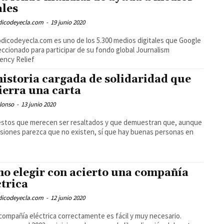
ales
odicodeyecla.com
-
19 junio 2020
odicodeyecla.com es uno de los 5.300 medios digitales que Google
eccionado para participar de su fondo global Journalism
ency Relief
historia cargada de solidaridad que
ierra una carta
lonso
-
13 junio 2020
stos que merecen ser resaltados y que demuestran que, aunque
siones parezca que no existen, sí que hay buenas personas en
o elegir con acierto una compañía
ctrica
odicodeyecla.com
-
12 junio 2020
 compañía eléctrica correctamente es fácil y muy necesario.