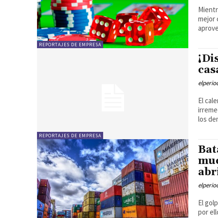
Mientr
mejor
aprove
REPORTAJES DE EMPRESA
¡Di
cas
elperi
El cal
irreme
los dem
REPORTAJES DE EMPRESA
Bat
mue
abr
elperi
El gol
por el