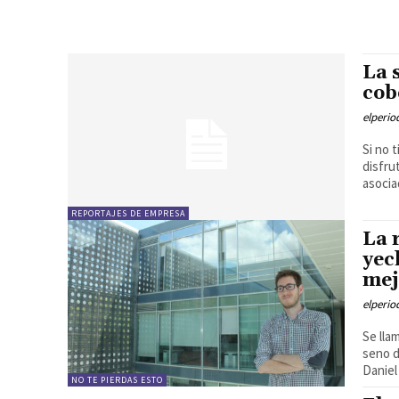
La 
cob
elperi
Si no 
disfru
asocia
REPORTAJES DE EMPRESA
La 
yec
mej
elperi
Se lla
seno d
Daniel
NO TE PIERDAS ESTO