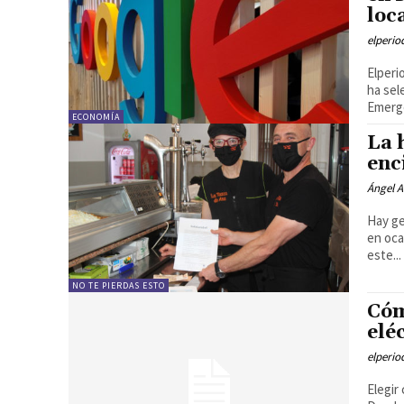
loc
elperi
Elperi
ha sel
Emerg
ECONOMÍA
La 
enc
Ángel A
Hay ge
en oca
este...
NO TE PIERDAS ESTO
Cóm
elé
elperi
Elegir