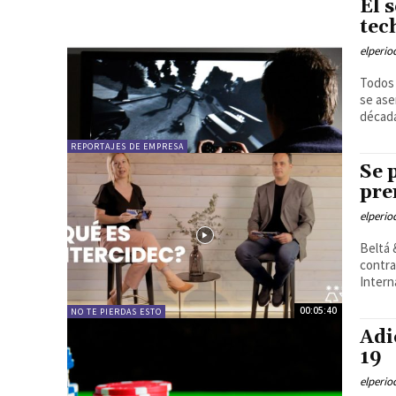
El 
tec
elperi
Todos 
se ase
década
REPORTAJES DE EMPRESA
Se 
pre
elperi
Beltá 
contra
Intern
00:05:40
NO TE PIERDAS ESTO
Adi
19
elperi