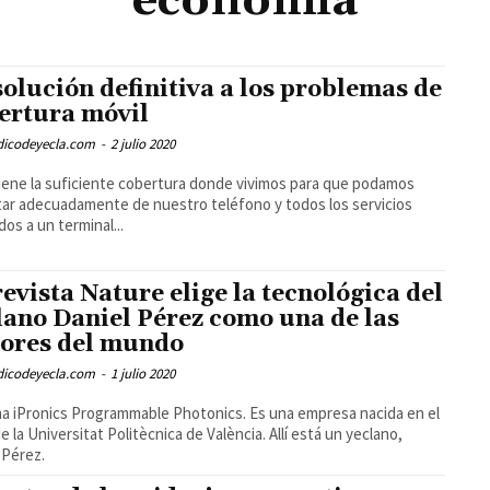
economía
solución definitiva a los problemas de
ertura móvil
odicodeyecla.com
-
2 julio 2020
tiene la suficiente cobertura donde vivimos para que podamos
tar adecuadamente de nuestro teléfono y todos los servicios
dos a un terminal...
revista Nature elige la tecnológica del
lano Daniel Pérez como una de las
ores del mundo
odicodeyecla.com
-
1 julio 2020
ma iPronics Programmable Photonics. Es una empresa nacida en el
e la Universitat Politècnica de València. Allí está un yeclano,
 Pérez.