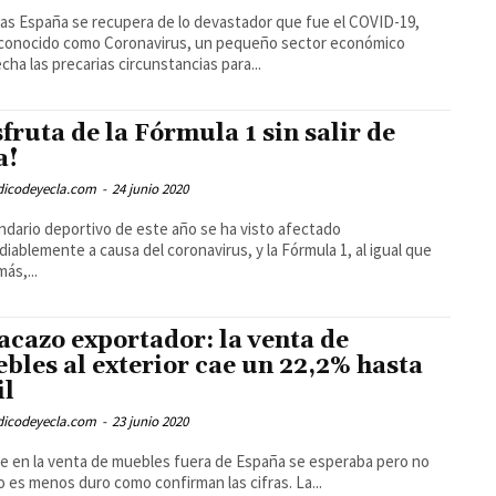
as España se recupera de lo devastador que fue el COVID-19,
 conocido como Coronavirus, un pequeño sector económico
cha las precarias circunstancias para...
sfruta de la Fórmula 1 sin salir de
a!
odicodeyecla.com
-
24 junio 2020
endario deportivo de este año se ha visto afectado
diablemente a causa del coronavirus, y la Fórmula 1, al igual que
ás,...
acazo exportador: la venta de
bles al exterior cae un 22,2% hasta
il
odicodeyecla.com
-
23 junio 2020
pe en la venta de muebles fuera de España se esperaba pero no
lo es menos duro como confirman las cifras. La...