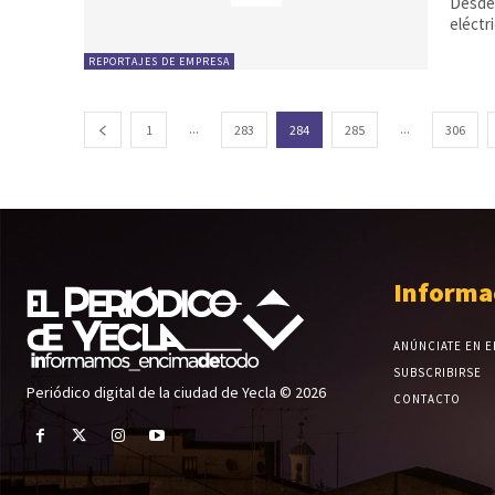
Desde 
eléctri
REPORTAJES DE EMPRESA
...
...
1
283
284
285
306
Informa
ANÚNCIATE EN E
SUBSCRIBIRSE
Periódico digital de la ciudad de Yecla © 2026
CONTACTO