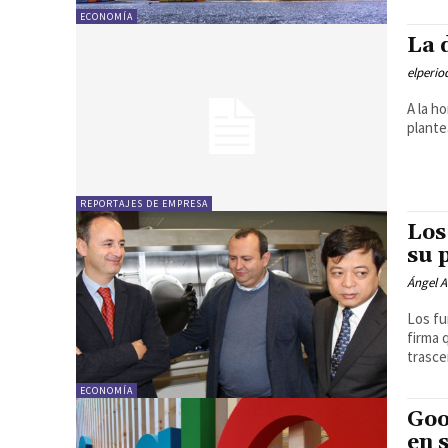
ECONOMÍA
La 
elperi
A la h
plante
REPORTAJES DE EMPRESA
Los
su 
Ángel A
Los fu
firma 
trasc
ECONOMÍA
Goo
en 