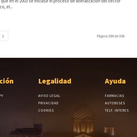
que en el 2003 se iniciase el proceso de liberalización del sector
co, el...
Página 284 de 306
ción
Legalidad
Ayuda
PY
AVISO LEGAL
FARMACIAS
PRIVACIDAD
AUTOBUSES
COOKIES
TELF. INTERES