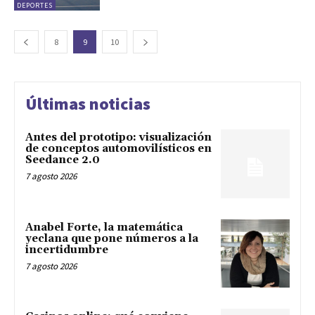
DEPORTES
8
9
10
Últimas noticias
Antes del prototipo: visualización
de conceptos automovilísticos en
Seedance 2.0
7 agosto 2026
Anabel Forte, la matemática
yeclana que pone números a la
incertidumbre
7 agosto 2026