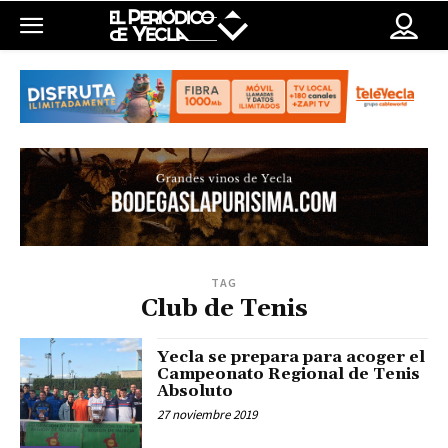
TAG
Club de Tenis
Yecla se prepara para acoger el
Campeonato Regional de Tenis
Absoluto
27 noviembre 2019