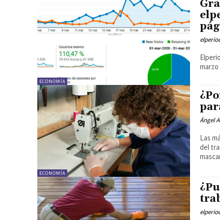
Gra
elp
pág
elperi
Elperi
marzo 
ECONOMÍA
¿Po
par
Ángel A
Las má
del tr
mascari
ECONOMÍA
¿Pu
tra
elperi