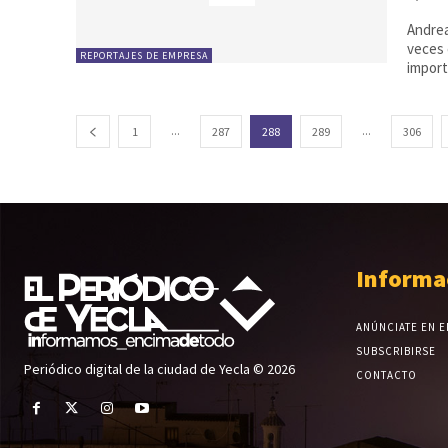
Andrea
veces 
REPORTAJES DE EMPRESA
import
...
...
1
287
288
289
306
Informa
ANÚNCIATE EN E
SUBSCRIBIRSE
Periódico digital de la ciudad de Yecla © 2026
CONTACTO