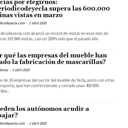
cias por elegirnos:
eriodicodeyecla supera las 600.000
inas vistas en marzo
odicodeyecla.com
-
1 abril 2020
odicodeyecla.com alcanzó un récord de visitas en este mes de
con 307.860 visitas, casi un 200% más que el pasado año
r qué las empresas del mueble han
ado la fabricación de mascarillas?
lonso
-
1 abril 2020
s de 30 empresas del sector del mueble de Yecla, junto con otras
ansporte, que han confeccionado y cortado unas 400.000
llas...
eden los autónomos acudir a
bajar?
odicodeyecla.com
-
1 abril 2020