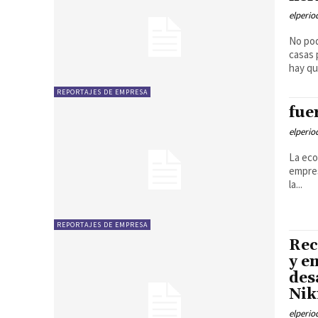
elperi
No pod
casas 
hay qu
REPORTAJES DE EMPRESA
fue
elperi
La eco
empres
la...
REPORTAJES DE EMPRESA
Rec
y e
des
Nik
elperi