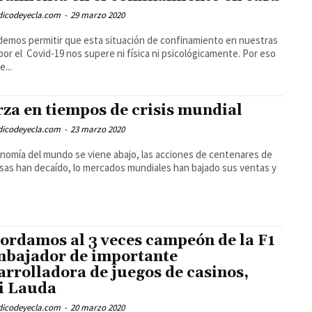
odicodeyecla.com
-
29 marzo 2020
emos permitir que esta situación de confinamiento en nuestras
por el Covid-19 nos supere ni física ni psicológicamente. Por eso
e...
rza en tiempos de crisis mundial
odicodeyecla.com
-
23 marzo 2020
nomía del mundo se viene abajo, las acciones de centenares de
as han decaído, lo mercados mundiales han bajado sus ventas y
ordamos al 3 veces campeón de la F1
mbajador de importante
arrolladora de juegos de casinos,
i Lauda
odicodeyecla.com
-
20 marzo 2020