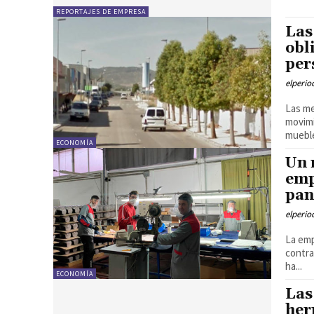
REPORTAJES DE EMPRESA
Las
obl
per
elperi
Las me
movimi
mueble
ECONOMÍA
Un 
emp
pan
elperi
La emp
contra
ha...
ECONOMÍA
Las
her