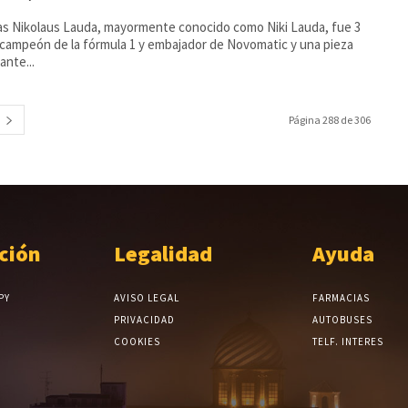
s Nikolaus Lauda, mayormente conocido como Niki Lauda, fue 3
campeón de la fórmula 1 y embajador de Novomatic y una pieza
ante...
Página 288 de 306
ción
Legalidad
Ayuda
PY
AVISO LEGAL
FARMACIAS
PRIVACIDAD
AUTOBUSES
COOKIES
TELF. INTERES