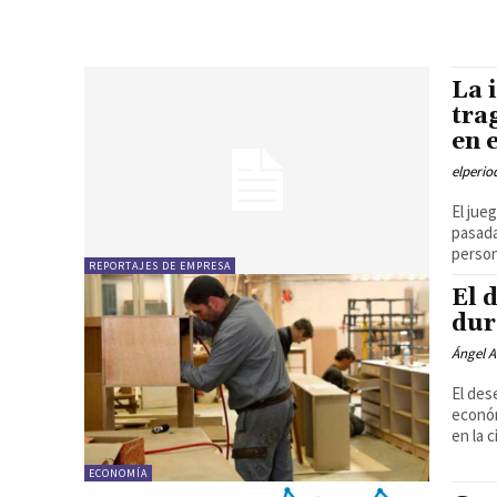
La 
tra
en 
elperi
El jue
pasada
person
REPORTAJES DE EMPRESA
El 
dur
Ángel A
El des
económ
en la c
ECONOMÍA