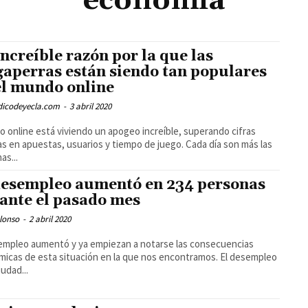
economía
increíble razón por la que las
gaperras están siendo tan populares
el mundo online
odicodeyecla.com
-
3 abril 2020
go online está viviendo un apogeo increíble, superando cifras
s en apuestas, usuarios y tiempo de juego. Cada día son más las
as...
desempleo aumentó en 234 personas
ante el pasado mes
lonso
-
2 abril 2020
empleo aumentó y ya empiezan a notarse las consecuencias
icas de esta situación en la que nos encontramos. El desempleo
iudad...