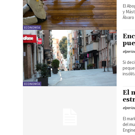
El Abo
y Mást
Álvaro
ECONOMÍA
Enc
pue
elperi
Si dec
pequeñ
insólit
ECONOMÍA
El 
est
elperi
El mar
del mu
Engine